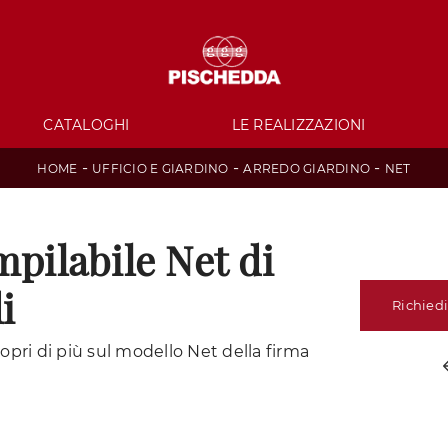
CATALOGHI
LE REALIZZAZIONI
-
-
-
HOME
UFFICIO E GIARDINO
ARREDO GIARDINO
NET
mpilabile Net di
i
Richiedi
copri di più sul modello Net della firma