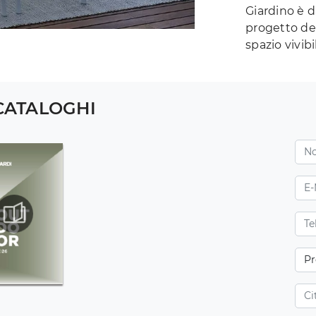
Giardino è d
progetto del
spazio vivibi
 CATALOGHI