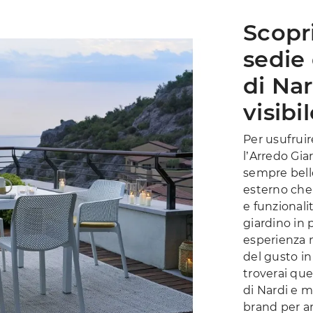
Scopri
sedie 
di Nar
visibi
Per usufruir
l’Arredo Giar
sempre bello
esterno che
e funzionali
giardino in 
esperienza 
del gusto in
troverai que
di Nardi e m
brand per ar