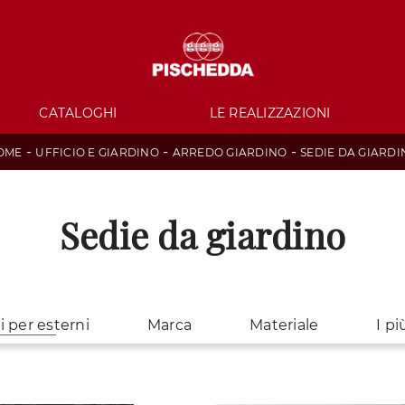
CATALOGHI
LE REALIZZAZIONI
-
-
-
OME
UFFICIO E GIARDINO
ARREDO GIARDINO
SEDIE DA GIARDI
Sedie da giardino
i per esterni
Marca
Materiale
I più