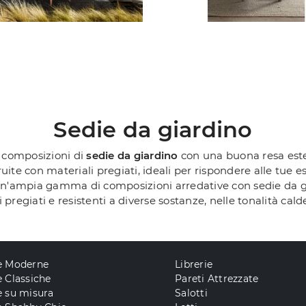
Sedie da giardino
n composizioni di
sedie da giardino
con una buona resa estet
uite con materiali pregiati, ideali per rispondere alle tue es
 un'ampia gamma di composizioni arredative con sedie da gia
 pregiati e resistenti a diverse sostanze, nelle tonalità cal
e Moderne
Librerie
 Classiche
Pareti Attrezzate
e su misura
Salotti