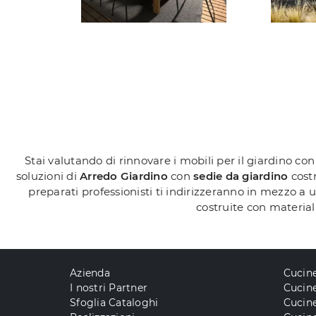
Stai valutando di rinnovare i mobili per il giardino co
soluzioni di
Arredo Giardino
con
sedie da giardino
costr
preparati professionisti ti indirizzeranno in mezzo a
costruite con materiali
Azienda
Cucin
I nostri Partner
Cucine
Sfoglia Cataloghi
Cucin