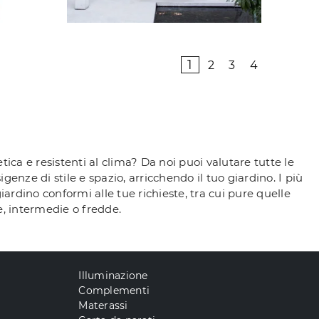
1
2
3
4
ica e resistenti al clima? Da noi puoi valutare tutte le
igenze di stile e spazio, arricchendo il tuo giardino. I più
rdino conformi alle tue richieste, tra cui pure quelle
de, intermedie o fredde.
Illuminazione
Complementi
Materassi