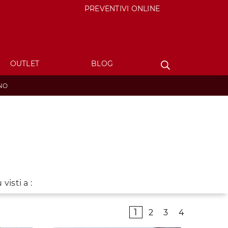
PREVENTIVI ONLINE
OUTLET
BLOG
NO
 visti a :
1
2
3
4