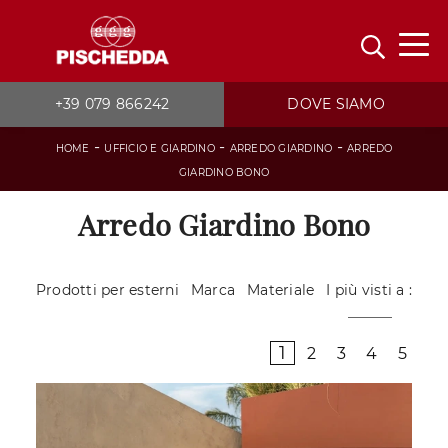
+39 079 866242
DOVE SIAMO
-
-
-
HOME
UFFICIO E GIARDINO
ARREDO GIARDINO
ARREDO
GIARDINO BONO
Arredo Giardino Bono
Prodotti per esterni
Marca
Materiale
I più visti a :
1
2
3
4
5