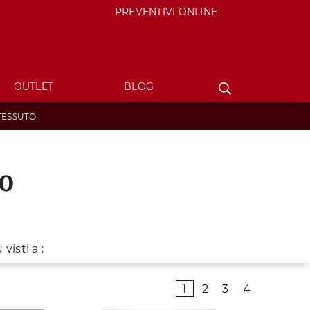
PREVENTIVI ONLINE
OUTLET
BLOG
TESSUTO
to
 visti a :
1
2
3
4