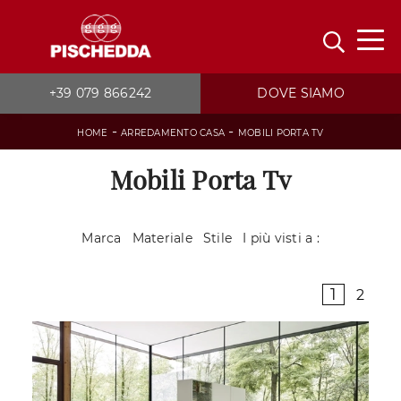
+39 079 866242
DOVE SIAMO
-
-
HOME
ARREDAMENTO CASA
MOBILI PORTA TV
Mobili Porta Tv
Marca
Materiale
Stile
I più visti a :
1
2