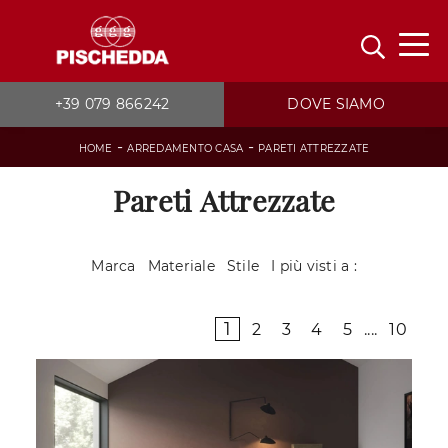
+39 079 866242
DOVE SIAMO
-
-
HOME
ARREDAMENTO CASA
PARETI ATTREZZATE
Pareti Attrezzate
Marca
Materiale
Stile
I più visti a :
1
2
3
4
5
....
10