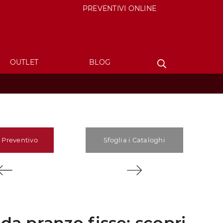
PREVENTIVI ONLINE
OUTLET
BLOG
 Preventivo
Sfoglia i Cataloghi
da pranzo fisse: scopri