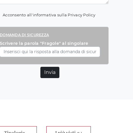
Acconsento all'informativa sulla
Privacy Policy
DOMANDA DI SICUREZZA
Scrivere la parola "Fragole" al singolare
Invia
Tipologia
I più visti a :