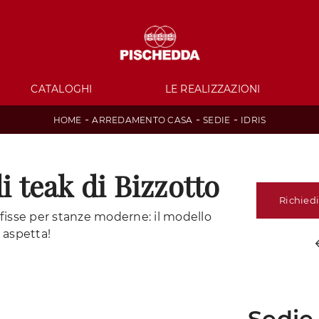
CATALOGHI
LE REALIZZAZIONI
-
-
-
HOME
ARREDAMENTO CASA
SEDIE
IDRIS
i teak di Bizzotto
Richiedi
e fisse per stanze moderne: il modello
i aspetta!
Sedie 