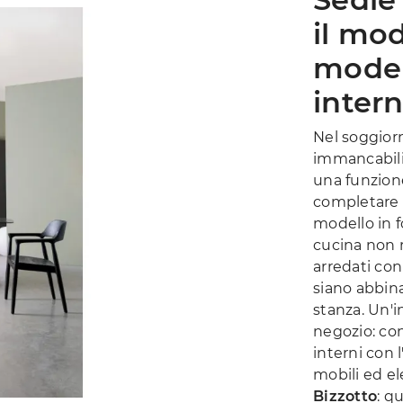
il mod
modern
intern
Nel soggiorn
immancabili
una funzione
completare l
modello in f
cucina non r
arredati con
siano abbina
stanza. Un'i
negozio: con
interni con 
mobili ed e
Bizzotto
: q