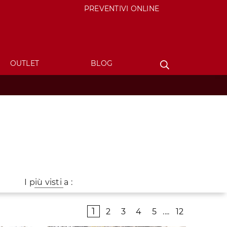
PREVENTIVI ONLINE
OUTLET
BLOG
I più visti a :
1
2
3
4
5
....
12