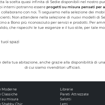
 la scelta quasi infinita di Sedie disponibili nel nostro pun
tuoi interni potranno essere
progetti su misura pensati per a
che collaborano con noi. Ti seguiamo nella selezione dei mobi
ficienti. Non attendere nella selezione di nuovi modelli di S
ino a Bono più riconosciuto per servizi e prodotti. Per amm
ido, che rispecchi le tue esigenze e il tuo stile, per tale mo
 tuoi spazi
 della tua abitazione, anche grazie alla disponibilità di una
di cui siamo rivenditori ufficiali.
e Moderne
Librerie
 Classiche
Pareti Attrezzate
e su misura
Salotti
e Shabby Chic
Letti