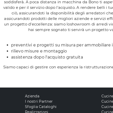
soddisferà. A poca distanza in macchina da Bono ti aspetta
valido e per il servizio dopo l'acquisto. A rendere belli i 
ciò, assicurandoti la disponibilità degli arredatori 
assicurandoti prodotti delle migliori aziende e servizi ef
un progetto d'eccellenza: siamo loshowroom di arredi vic
hai sempre sognato ti servirà un progetto val
preventivi e progetti su misura per ammobiliare i
rilievo misure e montaggio
assistenza dopo l'acquisto gratuita
Siamo capaci di gestire con esperienza la ristrutturazione
Azienda
Cucin
I nostri Partner
Cucine
Sfoglia Cataloghi
Cucin
Realizzazioni
Cucin