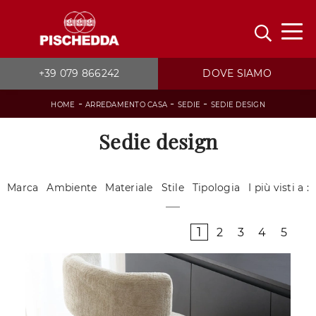
+39 079 866242
DOVE SIAMO
-
-
-
HOME
ARREDAMENTO CASA
SEDIE
SEDIE DESIGN
Sedie design
Marca
Ambiente
Materiale
Stile
Tipologia
I più visti a :
1
2
3
4
5