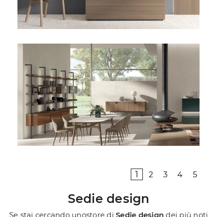
1
2
3
4
5
Sedie design
Se stai cercando unostore di
Sedie design
dei più noti