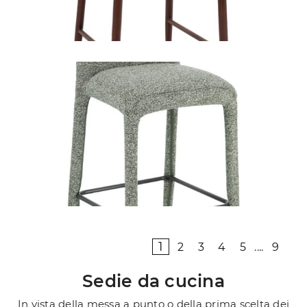
1
2
3
4
5
....
9
Sedie da cucina
In vista della messa a punto o della prima scelta dei