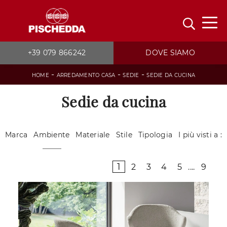
+39 079 866242
DOVE SIAMO
-
-
-
HOME
ARREDAMENTO CASA
SEDIE
SEDIE DA CUCINA
Sedie da cucina
Marca
Ambiente
Materiale
Stile
Tipologia
I più visti a :
1
2
3
4
5
....
9