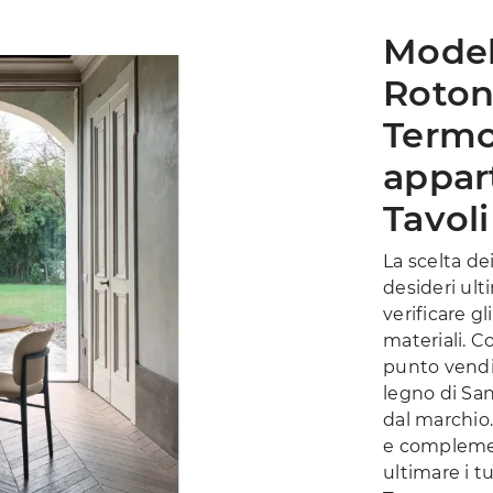
Model
Roton
Termo
appart
Tavoli
La scelta d
desideri ult
verificare gl
materiali. C
punto vendit
legno di San
dal marchio.
e complement
ultimare i tu