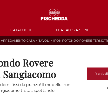
CATALOGHI
LE REALIZZAZIONI
-
-
-
ARREDAMENTO CASA
TAVOLI
IRON ROTONDO ROVERE TERMOT
tondo Rovere
i Sangiacomo
Richiedi
derni fissi da pranzo! Il modello Iron
ngiacomo ti sta aspettando.