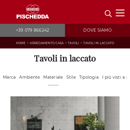
+39 079 866242
DOVE SIAMO
-
-
-
HOME
ARREDAMENTO CASA
TAVOLI
TAVOLI IN LACCATO
Tavoli in laccato
Marca
Ambiente
Materiale
Stile
Tipologia
I più visti a :