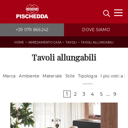
+39 079 866242
DOVE SIAMO
-
-
-
HOME
ARREDAMENTO CASA
TAVOLI
TAVOLI ALLUNGABILI
Tavoli allungabili
Marca
Ambiente
Materiale
Stile
Tipologia
I più visti a :
1
2
3
4
5
....
9