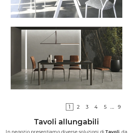
1
2
3
4
5
....
9
Tavoli allungabili
In negozio presentiamo diverse soluzioni di
Tavoli
, da