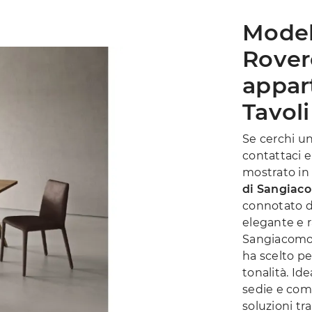
Model
Rover
appart
Tavoli
Se cerchi un
contattaci e
mostrato in 
di Sangiac
connotato d
elegante e r
Sangiacomo, 
ha scelto per
tonalità. Id
sedie e comp
soluzioni tr