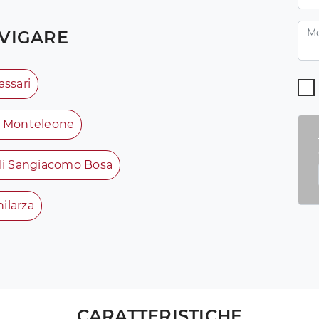
VIGARE
assari
a Monteleone
li Sangiacomo Bosa
ilarza
CARATTERISTICHE