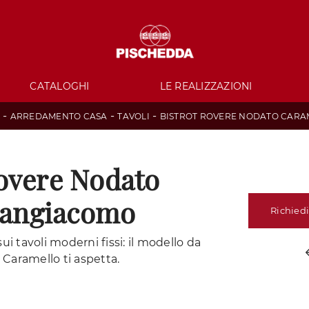
CATALOGHI
LE REALIZZAZIONI
-
-
-
ARREDAMENTO CASA
TAVOLI
BISTROT ROVERE NODATO CARA
Rovere Nodato
Sangiacomo
Richiedi
ui tavoli moderni fissi: il modello da
Caramello ti aspetta.