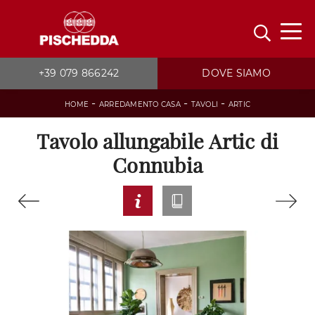
+39 079 866242
DOVE SIAMO
-
-
-
HOME
ARREDAMENTO CASA
TAVOLI
ARTIC
Tavolo allungabile Artic di
Connubia