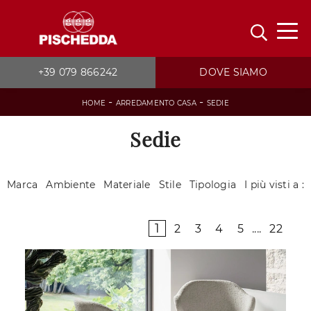
+39 079 866242
DOVE SIAMO
-
-
HOME
ARREDAMENTO CASA
SEDIE
Sedie
Marca
Ambiente
Materiale
Stile
Tipologia
I più visti a :
1
2
3
4
5
....
22