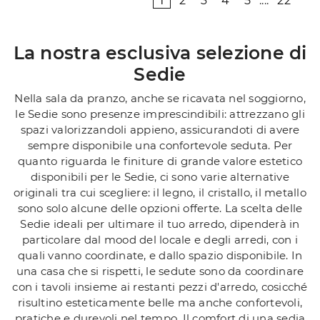
1
2
3
4
5
....
22
La nostra esclusiva selezione di
Sedie
Nella sala da pranzo, anche se ricavata nel soggiorno,
le Sedie sono presenze imprescindibili: attrezzano gli
spazi valorizzandoli appieno, assicurandoti di avere
sempre disponibile una confortevole seduta. Per
quanto riguarda le finiture di grande valore estetico
disponibili per le Sedie, ci sono varie alternative
originali tra cui scegliere: il legno, il cristallo, il metallo
sono solo alcune delle opzioni offerte. La scelta delle
Sedie ideali per ultimare il tuo arredo, dipenderà in
particolare dal mood del locale e degli arredi, con i
quali vanno coordinate, e dallo spazio disponibile. In
una casa che si rispetti, le sedute sono da coordinare
con i tavoli insieme ai restanti pezzi d'arredo, cosicché
risultino esteticamente belle ma anche confortevoli,
pratiche e durevoli nel tempo. Il comfort di una sedia