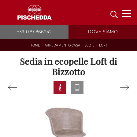
+39 079 866242
DOVE SIAMO
-
-
-
HOME
ARREDAMENTO CASA
SEDIE
LOFT
Sedia in ecopelle Loft di
Bizzotto