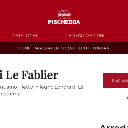
CATALOGHI
LE REALIZZAZIONI
-
-
-
HOME
ARREDAMENTO CASA
LETTI
LONDRA
i Le Fablier
Richiedi
ntiamo il letto in legno Londra di Le
 moderni.
Arred