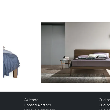
Azienda
Cucin
I nostri Partner
Cucine