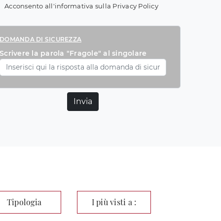
Acconsento all'informativa sulla
Privacy Policy
DOMANDA DI SICUREZZA
Scrivere la parola "Fragole" al singolare
Invia
Tipologia
I più visti a :