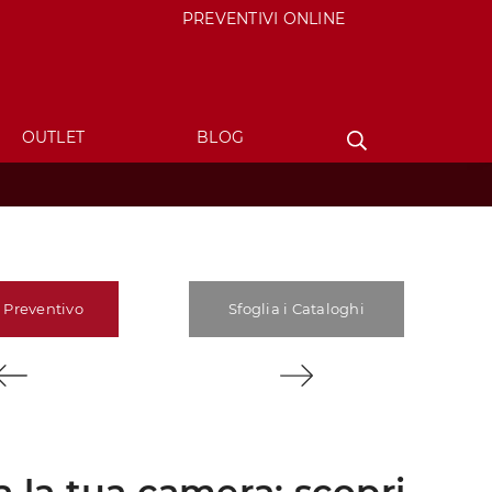
PREVENTIVI ONLINE
OUTLET
BLOG
 Preventivo
Sfoglia i Cataloghi
a la tua camera: scopri