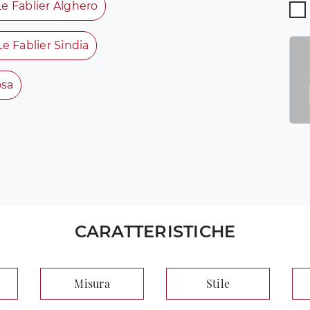
Le Fablier Alghero
Le Fablier Sindia
osa
CARATTERISTICHE
Misura
Stile