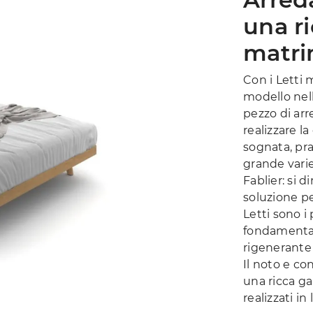
una r
matri
Con i Letti m
modello nell
pezzo di arr
realizzare l
sognata, pra
grande varie
Fablier: si 
soluzione pen
Letti sono i
fondamental
rigenerante 
Il noto e co
una ricca g
realizzati i