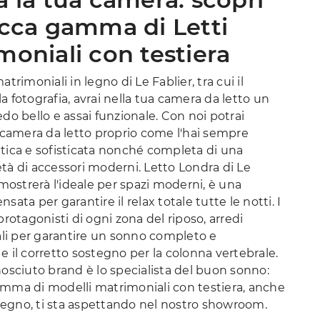
icca gamma di Letti
moniali con testiera
atrimoniali in legno di Le Fablier, tra cui il
a fotografia, avrai nella tua camera da letto un
edo bello e assai funzionale. Con noi potrai
a camera da letto proprio come l'hai sempre
tica e sofisticata nonché completa di una
tà di accessori moderni. Letto Londra di Le
dimostrerà l'ideale per spazi moderni, è una
sata per garantire il relax totale tutte le notti. I
 protagonisti di ogni zona del riposo, arredi
i per garantire un sonno completo e
e il corretto sostegno per la colonna vertebrale.
nosciuto brand è lo specialista del buon sonno:
amma di modelli matrimoniali con testiera, anche
n legno, ti sta aspettando nel nostro showroom.