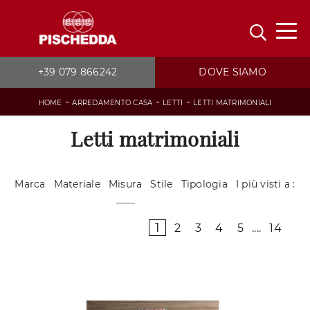
+39 079 866242
DOVE SIAMO
-
-
-
HOME
ARREDAMENTO CASA
LETTI
LETTI MATRIMONIALI
Letti matrimoniali
Marca
Materiale
Misura
Stile
Tipologia
I più visti a :
1
2
3
4
5
....
14