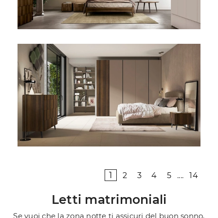
1
2
3
4
5
....
14
Letti matrimoniali
Se vuoi che la zona notte ti assicuri del buon sonno,