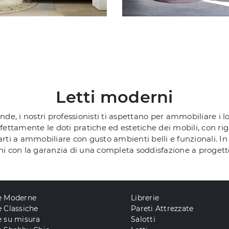
Letti moderni
ende, i nostri professionisti ti aspettano per ammobiliare i
rfettamente le doti pratiche ed estetiche dei mobili, con ri
rti a ammobiliare con gusto ambienti belli e funzionali. In
gni con la garanzia di una completa soddisfazione a progett
e Moderne
Librerie
 Classiche
Pareti Attrezzate
e su misura
Salotti