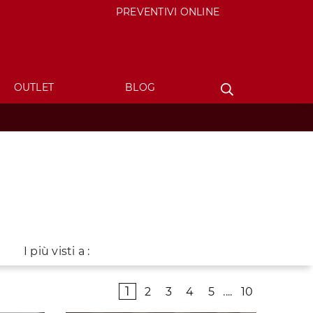
PREVENTIVI ONLINE
OUTLET
BLOG
I più visti a :
1
2
3
4
5
....
10