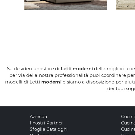
Se desideri unostore di
Letti moderni
delle migliori azi
per via della nostra professionalità puoi coordinare pe
modelli di Letti
moderni
e siamo a disposizione per aiuta
dei tuoi so
Azienda
Cucin
I nostri Partner
Cucine
Sfoglia Cataloghi
Cucin