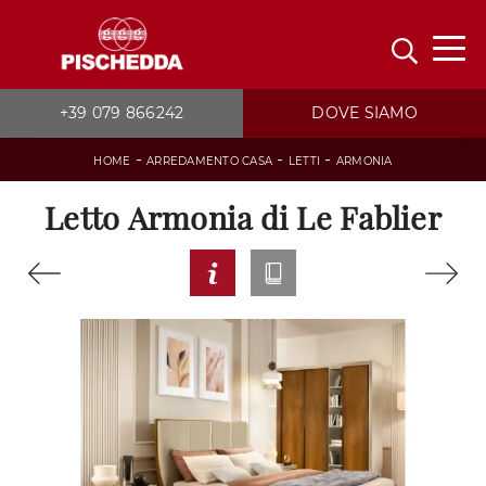
+39 079 866242
DOVE SIAMO
-
-
-
HOME
ARREDAMENTO CASA
LETTI
ARMONIA
Letto Armonia di Le Fablier