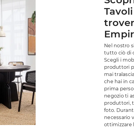
Tavoli
trove
Empir
Nel nostro s
tutto ciò di
Scegli i mob
produttori p
mai tralasci
che hai in c
prima person
negozio ti a
produttori, 
foto. Durant
necessario va
ottimizzare 