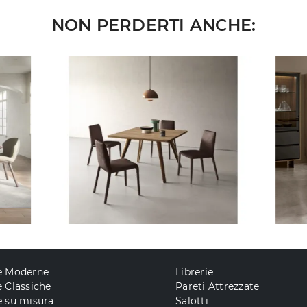
NON PERDERTI ANCHE:
e Moderne
Librerie
 Classiche
Pareti Attrezzate
e su misura
Salotti