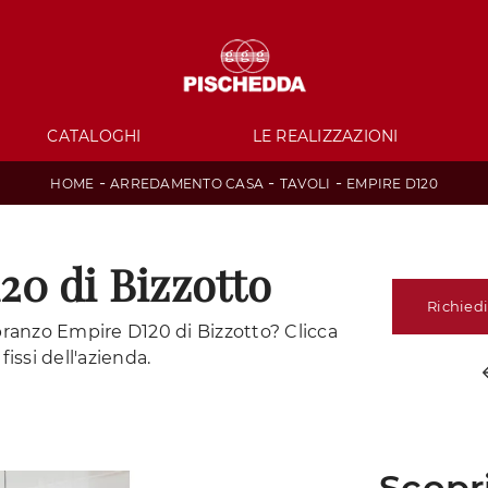
CATALOGHI
LE REALIZZAZIONI
-
-
-
HOME
ARREDAMENTO CASA
TAVOLI
EMPIRE D120
20 di Bizzotto
Richiedi
 pranzo Empire D120 di Bizzotto? Clicca
fissi dell'azienda.
Scopri