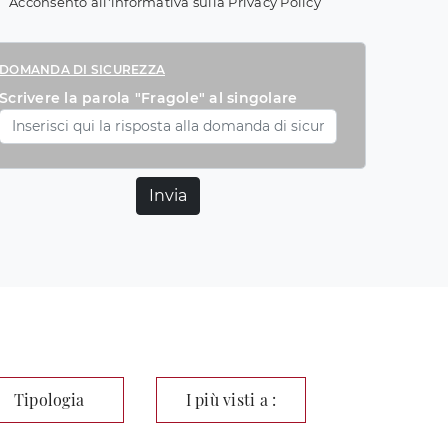
Acconsento all'informativa sulla
Privacy Policy
DOMANDA DI SICUREZZA
Scrivere la parola "Fragole" al singolare
Invia
Tipologia
I più visti a :