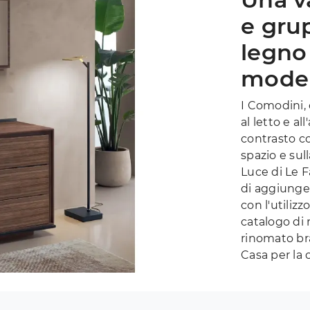
e gru
legno 
model
I Comodini,
al letto e a
contrasto con
spazio e sul
Luce di Le F
di aggiunger
con l'utilizz
catalogo di 
rinomato br
Casa per la 