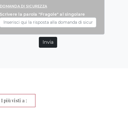
DOMANDA DI SICUREZZA
Scrivere la parola "Fragole" al singolare
Invia
I più visti a :