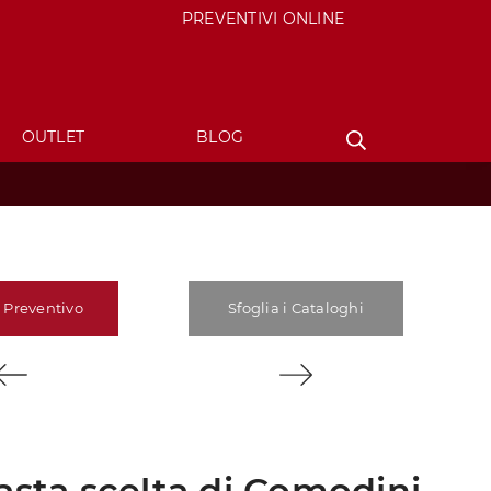
PREVENTIVI ONLINE
OUTLET
BLOG
 Preventivo
Sfoglia i Cataloghi
asta scelta di Comodini