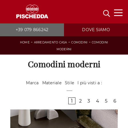
+39 079 866242
DOVE SIAMO
-
-
-
HOME
ARREDAMENTO CASA
COMODINI
COMODINI
MODERNI
Comodini moderni
Marca
Materiale
Stile
I più visti a :
1
2
3
4
5
6