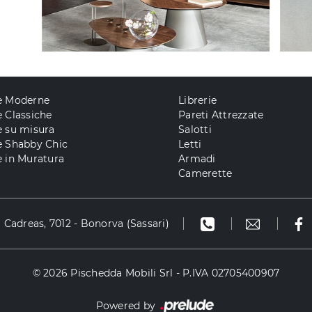
e Moderne
Librerie
 Classiche
Pareti Attrezzate
e su misura
Salotti
e Shabby Chic
Letti
 in Muratura
Armadi
Camerette
à Cadreas, 7012 - Bonorva (Sassari)
© 2026 Pischedda Mobili Srl - P.IVA 02705400907
Powered by