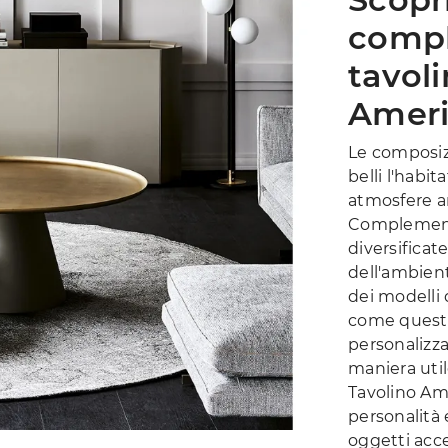
compl
tavol
Ameri
Le composiz
belli l'habit
atmosfere arr
Complementi
diversificate
dell'ambient
dei modelli 
come questa
personalizza
maniera util
Tavolino Ame
personalità 
oggetti acce