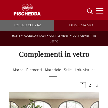
+39 079 866242
DOVE SIAMO
-
-
-
HOME
ACCESSORI CASA
COMPLEMENTI
COMPLEMENTI IN
VETRO
Complementi in vetro
Marca
Elementi
Materiale
Stile
I più visti a :
1
2
3