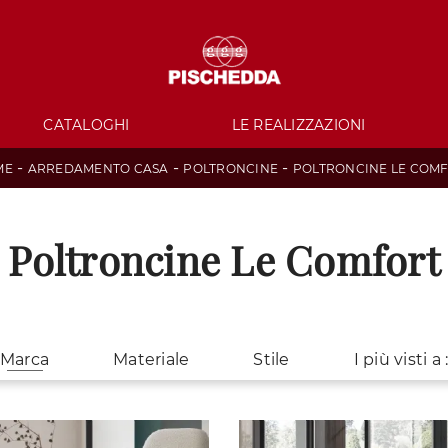
CATALOGHI
LE REALIZZAZIONI
-
-
-
ME
ARREDAMENTO CASA
POLTRONCINE
POLTRONCINE LE COM
Poltroncine Le Comfort
Marca
Materiale
Stile
I più visti a 