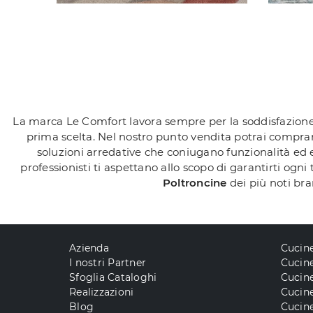
La marca Le Comfort lavora sempre per la soddisfazione de
prima scelta. Nel nostro punto vendita potrai comprare
soluzioni arredative che coniugano funzionalità ed er
professionisti ti aspettano allo scopo di garantirti ogni
Poltroncine
dei più noti br
Azienda
Cucin
I nostri Partner
Cucine
Sfoglia Cataloghi
Cucin
Realizzazioni
Cucin
Blog
Cucine