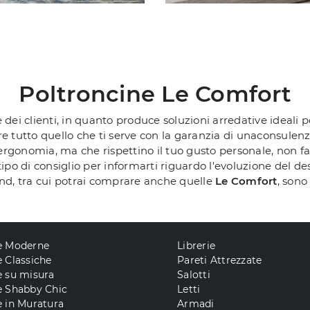
Poltroncine Le Comfort
i clienti, in quanto produce soluzioni arredative ideali pe
 tutto quello che ti serve con la garanzia di unaconsulenz
gonomia, ma che rispettino il tuo gusto personale, non farti
 tipo di consiglio per informarti riguardo l'evoluzione del de
and, tra cui potrai comprare anche quelle
Le Comfort
, sono
e Moderne
Librerie
 Classiche
Pareti Attrezzate
e su misura
Salotti
e Shabby Chic
Letti
 in Muratura
Armadi