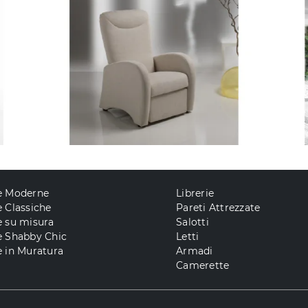
e Moderne
Librerie
 Classiche
Pareti Attrezzate
e su misura
Salotti
e Shabby Chic
Letti
 in Muratura
Armadi
Camerette