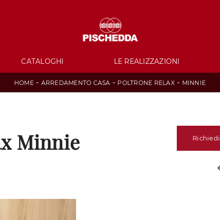
CATALOGHI
LE REALIZZAZIONI
-
-
-
HOME
ARREDAMENTO CASA
POLTRONE RELAX
MINNIE
ax Minnie
Richiedi