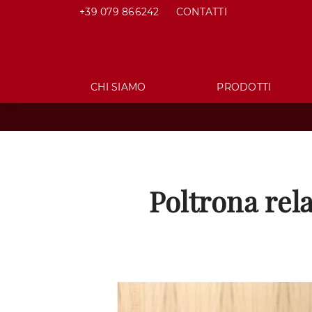
+39 079 866242
CONTATTI
CHI SIAMO
PRODOTTI
Poltrona rel