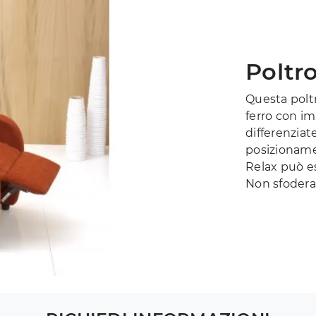
Poltr
Questa poltr
ferro con i
differenziat
posizioname
Relax può e
Non sfodera