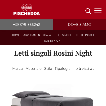
+39 079 866242
DOVE SIAMO
-
-
-
HOME
ARREDAMENTO CASA
LETTI SINGOLI
LETTI SINGOLI
ROSINI NIGHT
Letti singoli Rosini Night
Marca
Materiale
Stile
Tipologia
I più visti a :