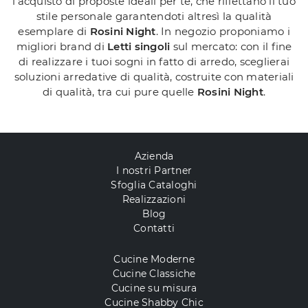
l'acquisto di proposte ideali per te, che riflettano il tuo
stile personale garantendoti altresì la qualità
esemplare di
Rosini Night
. In negozio proponiamo i
migliori brand di
Letti singoli
sul mercato: con il fine
di realizzare i tuoi sogni in fatto di arredo, sceglierai
soluzioni arredative di qualità, costruite con materiali
di qualità, tra cui pure quelle
Rosini Night
.
Azienda
I nostri Partner
Sfoglia Cataloghi
Realizzazioni
Blog
Contatti
Cucine Moderne
Cucine Classiche
Cucine su misura
Cucine Shabby Chic