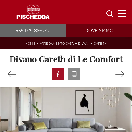
+39 079 866242
DOVE SIAMO
-
-
-
HOME
ARREDAMENTO CASA
DIVANI
GARETH
Divano Gareth di Le Comfort