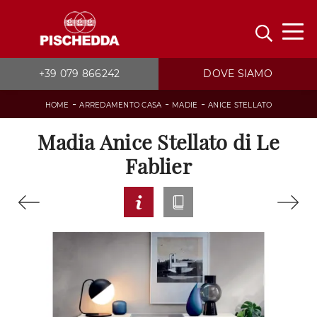
+39 079 866242
DOVE SIAMO
-
-
-
HOME
ARREDAMENTO CASA
MADIE
ANICE STELLATO
Madia Anice Stellato di Le
Fablier