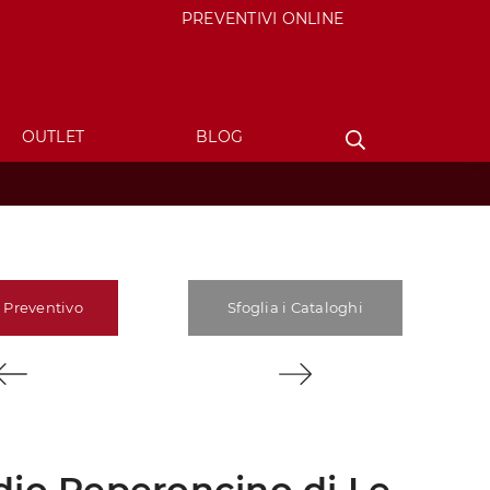
PREVENTIVI ONLINE
OUTLET
BLOG
 Preventivo
Sfoglia i Cataloghi
io Peperoncino di Le