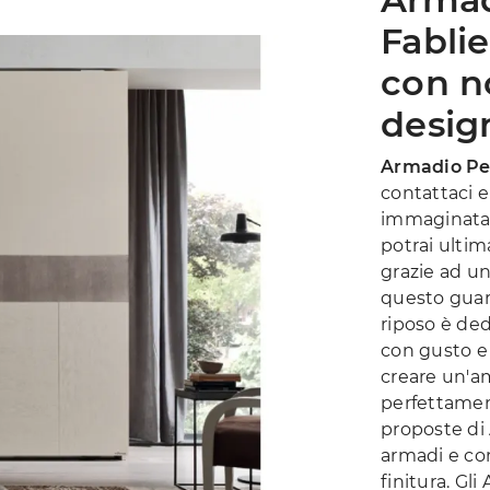
Fablie
con n
desig
Armadio Pep
contattaci e
immaginata.
potrai ultim
grazie ad u
questo guard
riposo è ded
con gusto e
creare un'a
perfettament
proposte di 
armadi e co
finitura. Gl