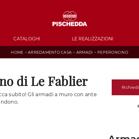
CATALOGHI
LE REALIZZAZIONI
-
-
-
HOME
ARREDAMENTO CASA
ARMADI
PEPERONCINO
o di Le Fablier
Richiedi
cca subito! Gli armadi a muro con ante
tendono.
Armad