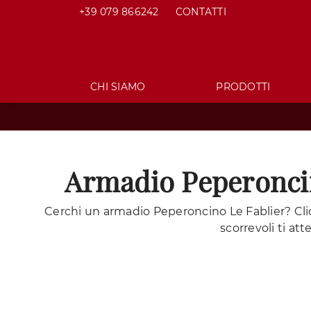
+39 079 866242
CONTATTI
CHI SIAMO
PRODOTTI
Armadio Peperoncin
Cerchi un armadio Peperoncino Le Fablier? Cli
scorrevoli ti at