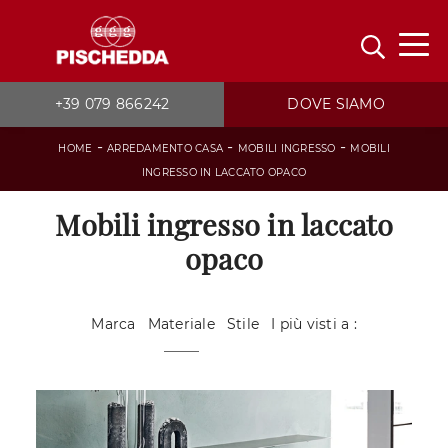
+39 079 866242
DOVE SIAMO
-
-
-
HOME
ARREDAMENTO CASA
MOBILI INGRESSO
MOBILI
INGRESSO IN LACCATO OPACO
Mobili ingresso in laccato
opaco
Marca
Materiale
Stile
I più visti a :