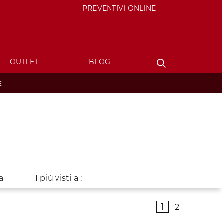
PREVENTIVI ONLINE
OUTLET
BLOG
E
a
I più visti a :
1
2