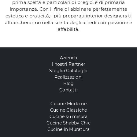
prima scelta e particolari di pregio, è di primaria
importanza. Con il fine di abbinare perfettamente
estetica e praticità, i più preparati interior designers ti
affiancheranno nella scelta degli arredi con passione e
affabilità.
Azienda
I nostri Partner
Sfoglia Cataloghi
Realizzazioni
Blog
Contatti
Cucine Moderne
Cucine Classiche
Cucine su misura
Cucine Shabby Chic
Cucine in Muratura