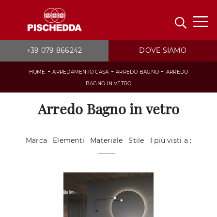
+39 079 866242
DOVE SIAMO
-
-
-
HOME
ARREDAMENTO CASA
ARREDO BAGNO
ARREDO
BAGNO IN VETRO
Arredo Bagno in vetro
Marca
Elementi
Materiale
Stile
I più visti a :