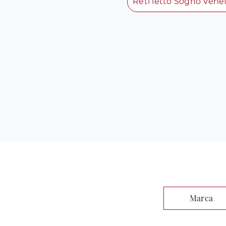
Reti letto Sogno Vene
Marca