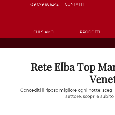
+39 079 866242
CONTATTI
CHI SIAMO
PRODOTTI
Rete Elba Top Ma
Vene
Concediti il riposo migliore ogni notte: scegli
settore, scoprile subito 