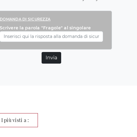
DOMANDA DI SICUREZZA
Scrivere la parola "Fragole" al singolare
Invia
I più visti a :