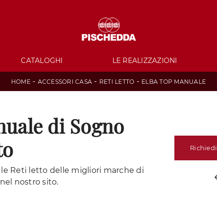
CATALOGHI
LE REALIZZAZIONI
-
-
-
HOME
ACCESSORI CASA
RETI LETTO
ELBA TOP MANUALE
nuale di Sogno
to
Richiedi
 le Reti letto delle migliori marche di
nel nostro sito.