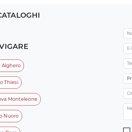
 CATALOGHI
VIGARE
o Alghero
o Thiesi
nova Monteleone
to Nuoro