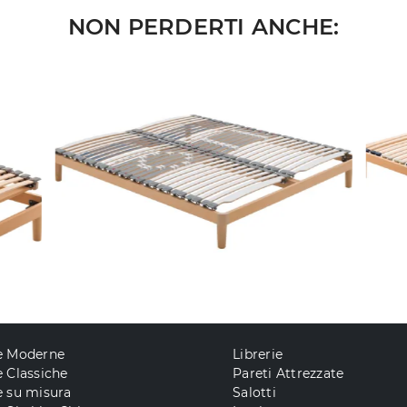
NON PERDERTI ANCHE:
e Moderne
Librerie
 Classiche
Pareti Attrezzate
e su misura
Salotti