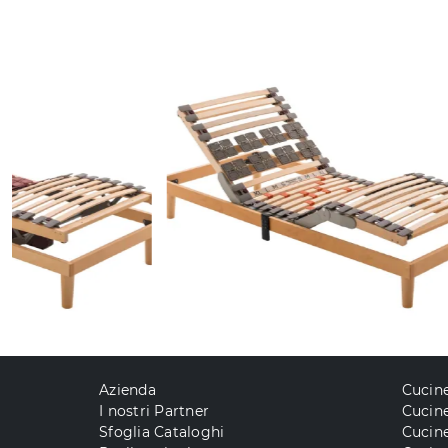
Azienda
Cucin
I nostri Partner
Cucine
Sfoglia Cataloghi
Cucin