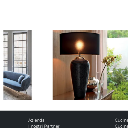
Azienda
Cucin
I nostri Partner
Cucine