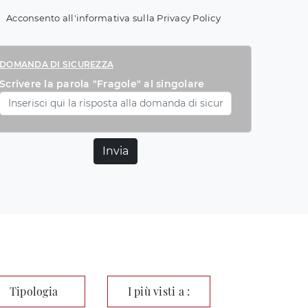
Acconsento all'informativa sulla
Privacy Policy
DOMANDA DI SICUREZZA
Scrivere la parola "Fragole" al singolare
Invia
Tipologia
I più visti a :