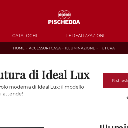
CATALOGHI
LE REALIZZAZIONI
-
-
-
HOME
ACCESSORI CASA
ILLUMINAZIONE
FUTURA
tura di Ideal Lux
Richiedi
avolo moderna di Ideal Lux: il modello
ti attende!
Illum