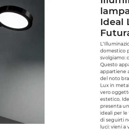
lampa
Ideal 
Futur
L’Illuminaz
domestico p
svolgiamo: d
Questo appar
appartiene a
del noto bra
Lux in metal
vero oggett
estetico. Id
presenta un
ideali per l
di seguirti 
luci: vieni a