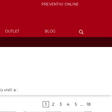
PREVENTIVI ONLINE
OUTLET
BLOG
iù visti a :
1
2
3
4
5
....
18