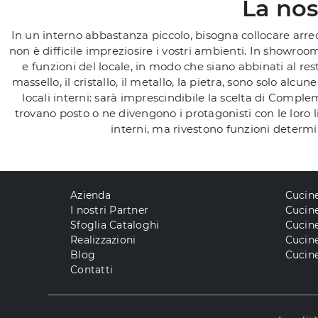
La no
In un interno abbastanza piccolo, bisogna collocare arre
non è difficile impreziosire i vostri ambienti. In showro
e funzioni del locale, in modo che siano abbinati al rest
massello, il cristallo, il metallo, la pietra, sono solo alc
locali interni: sarà imprescindibile la scelta di Comp
trovano posto o ne divengono i protagonisti con le loro 
interni, ma rivestono funzioni determin
Azienda
Cucin
I nostri Partner
Cucine
Sfoglia Cataloghi
Cucin
Realizzazioni
Cucin
Blog
Cucine
Contatti