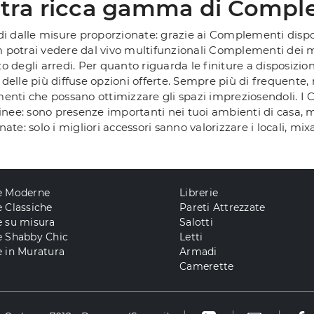
stra ricca gamma di Compl
di dalle misure proporzionate: grazie ai Complementi dispo
om potrai vedere dal vivo multifunzionali Complementi dei mi
o degli arredi. Per quanto riguarda le finiture a disposizione
une delle più diffuse opzioni offerte. Sempre più di frequente
lementi che possano ottimizzare gli spazi impreziosendoli. I
linee: sono presenze importanti nei tuoi ambienti di casa, 
ate: solo i migliori accessori sanno valorizzare i locali, m
e Moderne
Librerie
 Classiche
Pareti Attrezzate
e su misura
Salotti
e Shabby Chic
Letti
 in Muratura
Armadi
Camerette