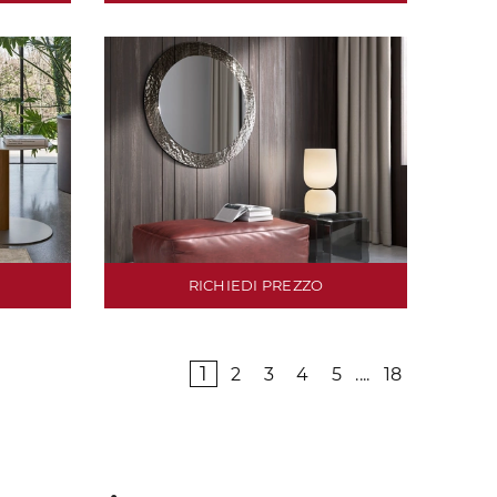
RICHIEDI PREZZO
1
2
3
4
5
....
18