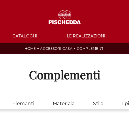
CATALOGHI
LE REALIZZAZIONI
-
-
HOME
ACCESSORI CASA
COMPLEMENTI
Complementi
Elementi
Materiale
Stile
I p