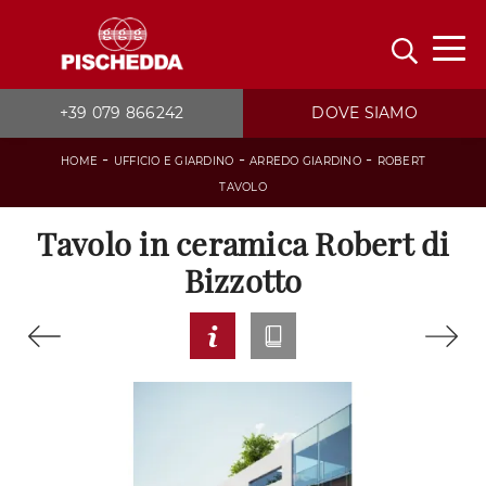
+39 079 866242
DOVE SIAMO
-
-
-
HOME
UFFICIO E GIARDINO
ARREDO GIARDINO
ROBERT
TAVOLO
Tavolo in ceramica Robert di
Bizzotto