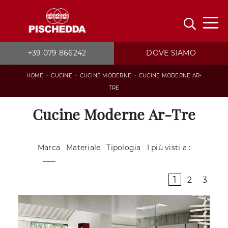
+39 079 866242
DOVE SIAMO
-
-
-
HOME
CUCINE
CUCINE MODERNE
CUCINE MODERNE AR-
TRE
Cucine Moderne Ar-Tre
Marca
Materiale
Tipologia
I più visti a :
1
2
3