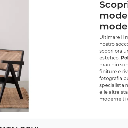
Scopr
moder
model
Ultimare il 
nostro socco
scopri ora u
estetico.
Pol
marchio sono
finiture e r
fotografia p
specialista n
e le altre s
moderne ti 