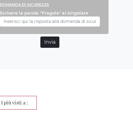
DOMANDA DI SICUREZZA
Scrivere la parola "Fragole" al singolare
Invia
I più visti a :