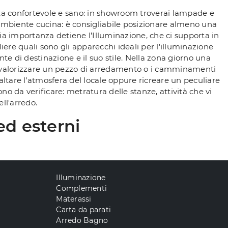
ita confortevole e sano: in showroom troverai lampade e
l'ambiente cucina: è consigliabile posizionare almeno una
aria importanza detiene l’Illuminazione, che ci supporta in
iere quali sono gli apparecchi ideali per l'illuminazione
e di destinazione e il suo stile. Nella zona giorno una
 a valorizzare un pezzo di arredamento o i camminamenti
altare l'atmosfera del locale oppure ricreare un peculiare
o da verificare: metratura delle stanze, attività che vi
ll'arredo.
ed esterni
Illuminazione
Complementi
Materassi
Carta da parati
Arredo Bagno