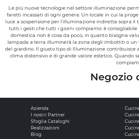
Le più nuove tecnologie nel settore illuminazione perm
faretti incassati di ogni genere. Un locale in cui la pr
luce a sospensione per l'illuminazione indiretta sopra il 
tutti i gesti che tutti i giorni compiamo: è consigliabi
domestica non è cosa da poco, in quanto bisogna valuta
lampada a terra illuminerà la zona degli imbottiti o u
del giardino. Il giusto tipo di Illuminazione contribuisc
clima distensivo e di grande valore estetico. Quando se
compiamo,
Negozio d
Azienda
Cucin
I nostri Partner
Cucine
Sfoglia Cataloghi
Cucin
Realizzazioni
Cucin
Blog
Cucine