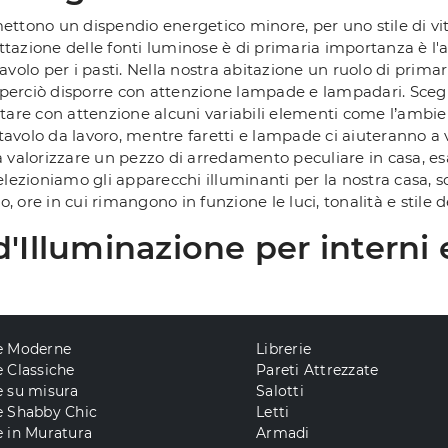
ettono un dispendio energetico minore, per uno stile di v
ogettazione delle fonti luminose è di primaria importanza è 
tavolo per i pasti. Nella nostra abitazione un ruolo di prim
le perciò disporre con attenzione lampade e lampadari. Scegl
re con attenzione alcuni variabili elementi come l’ambient
n tavolo da lavoro, mentre faretti e lampade ci aiuteranno
e a valorizzare un pezzo di arredamento peculiare in casa, es
lezioniamo gli apparecchi illuminanti per la nostra casa, son
 ore in cui rimangono in funzione le luci, tonalità e stile de
'Illuminazione per interni 
e Moderne
Librerie
 Classiche
Pareti Attrezzate
e su misura
Salotti
e Shabby Chic
Letti
 in Muratura
Armadi