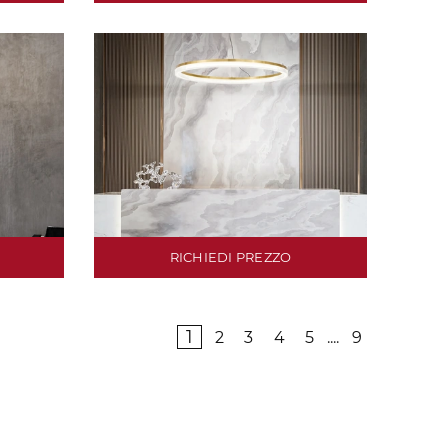
RICHIEDI PREZZO
1
2
3
4
5
....
9