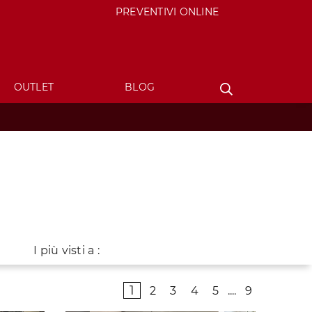
PREVENTIVI ONLINE
OUTLET
BLOG
I più visti a :
1
2
3
4
5
....
9