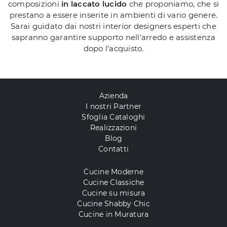
composizioni
in laccato lucido
che proponiamo, che si
prestano a essere inserite in ambienti di vario genere.
Sarai guidato dai nostri interior designers esperti che
sapranno garantire supporto nell'arredo e assistenza
dopo l'acquisto.
Azienda
I nostri Partner
Sfoglia Cataloghi
Realizzazioni
Blog
Contatti
Cucine Moderne
Cucine Classiche
Cucine su misura
Cucine Shabby Chic
Cucine in Muratura