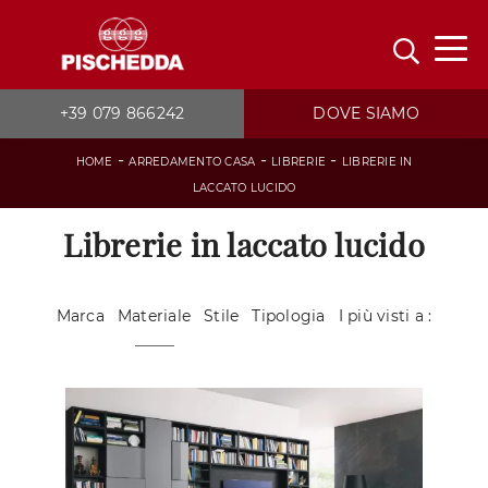
+39 079 866242
DOVE SIAMO
-
-
-
HOME
ARREDAMENTO CASA
LIBRERIE
LIBRERIE IN
LACCATO LUCIDO
Librerie in laccato lucido
Marca
Materiale
Stile
Tipologia
I più visti a :